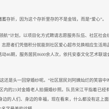
蓄存折，因为这个存折里存的不是金钱，而是“爱心”。
幸福领航”计划，以项目化方式聘请志愿服务队伍、社区社
分，志愿者们凭借积分就能到社区爱心超市兑换相应生活用
动46期，服务居民8600余人次，依托安泰文化艺术联谊
，这还是头一回穿婚纱呢。”社区居民刘阿姨灿烂的笑容
内的23对金婚老人拍摄婚纱照。队员宋江平指着已经有1
身边的人们、身边的幸福，现在看来，什么都没有这上面
个名字最美的诠释。