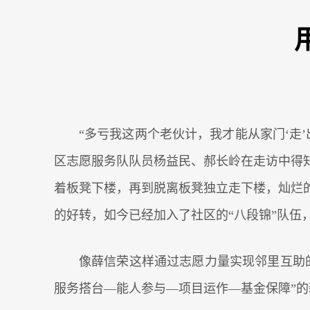
“多亏我这两个老伙计，我才能从家门‘走
区志愿服务队队员杨益民、郝长岭在走访中得
着板凳下楼，再到脱离板凳独立走下楼，灿烂
的好转，如今已经加入了社区的“八段锦”队伍
像薛信荣这样通过志愿力量实现邻里互助
服务搭台—能人参与—项目运作—基金保障”