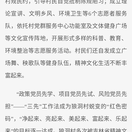
村规民约，引导村民自觉抵制陈规陋习；成立理
论宣讲、文明乡风、环境卫生等6个志愿者服务
队，依托村党群服务中心功能室及文体健身广场
等文化宣传阵地，开展形式多样的科普、教育、
环境整治等志愿服务活动。村民们还自发成立广
场舞、秧歌队等健身队伍，精神文化生活不断丰
富起来。
“政策党员先学、项目党员先试、风险党员先
担”——“三先”工作法成为狼洞村蜕变的“红色密
码”，“净起来、亮起来、美起来、富起来、乐起
来”的目标逐一达成。狼洞村多次被吉林省精神文