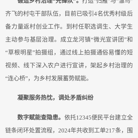
锻造乡村治理“先锋队”。
打造“归雁”与“雏鸟”
齐飞的村屯干部队伍，目前已吸引4名优秀村级后
备力量返村创业工作。到村任职选调生、大学生
主动参与基层治理。成立龙河镇“微光宣讲团”和
“草根明星”拍摄组，通过线上拍摄通俗易懂的短
视频、线下深入农户进行宣讲，架起乡村治理的
“连心桥”，为乡村发展蓄势赋能。
凝聚服务热忱，调处矛盾纠纷
数字赋能查隐患。
依托12345便民平台建立全
链条闭环处置流程，2024年共收到工单217条，围