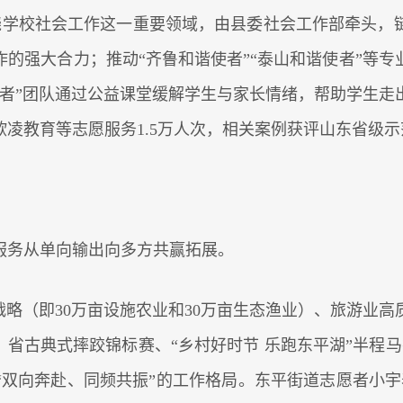
绕学校社会工作这一重要领域，由县委社会工作部牵头，
的强大合力；推动“齐鲁和谐使者”“泰山和谐使者”等
使者”团队通过公益课堂缓解学生与家长情绪，帮助学生走
凌教育等志愿服务1.5万人次，相关案例获评山东省级
服务从单向输出向多方共赢拓展。
”战略（即30万亩设施农业和30万亩生态渔业）、旅游
、省古典式摔跤锦标赛、“乡村好时节 乐跑东平湖”半程马
“双向奔赴、同频共振”的工作格局。东平街道志愿者小