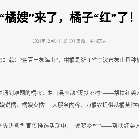
“橘嫂”来了，橘子“红”了
2024年12月04日19:39
| 来源：
中国志愿
志》载：“金豆出象海山”，柑橘是浙江省宁波市象山县种
。
橘中遇到难题的橘农，象山县启动“逐梦乡村”——帮扶红
橘嫂说橘、橘嫂卖橘”三大服务内容，为橘农提供从橘苗种
100”先进典型宣传推选活动中，“逐梦乡村”——帮扶红