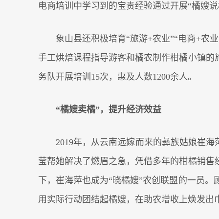
电商培训中学习到的宝贵经验通过开展“橘嫂说
象山县还积极培育“旅游+农业”“电商+
手工烘焙课程指导游客和橘农制作柑橘小镇的旅
务队开展培训15次，惠及人数1200余人。
“橘嫂卖橘”，提升经济效益
2019年，从云南远嫁而来的彝族姑娘崔
莹帮她解决了燃眉之急，凭借多年的柑橘销售
下，崔海萍也成为“晓橘嫂”农创联盟的一员
用实际行动团结起橘嫂，在助农增收上焕发出