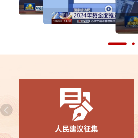
"礼赞新中国 奋进新时代"全国性行业协会商会
各地开展志愿服务活动 弘扬志愿精神
庆祝新中国成立75周年文艺汇演
国家信访局2024年将全面推进信