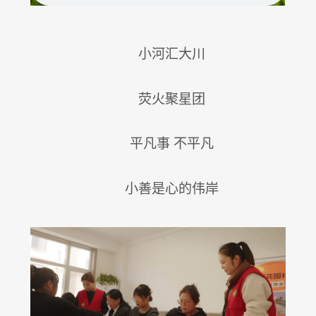
小河汇大川
荧火聚星团
平凡事 不平凡
小善是心的伟岸