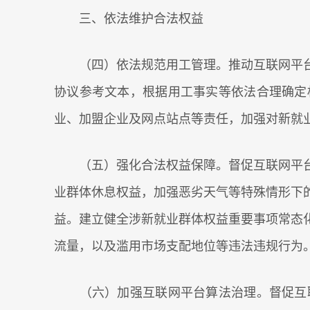
三、依法维护合法权益
（四）依法规范用工管理。推动互联网平台
协议参考文本，根据用工事实等依法合理确定
业、加盟企业及网点站点等责任，加强对新就
（五）强化合法权益保障。督促互联网平台
业群体休息权益，加强恶劣天气等特殊情形下
益。建立健全涉新就业群体权益重要事项常态
流量，以及滥用市场支配地位等违法违规行为
（六）加强互联网平台算法治理。督促互联