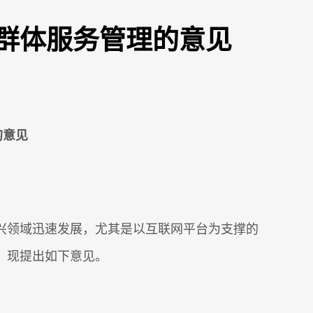
群体服务管理的意见
的意见
领域迅速发展，尤其是以互联网平台为支撑的
，现提出如下意见。