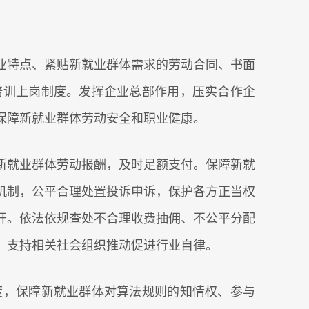
特点、紧贴新就业群体需求的劳动合同、书面
培训上岗制度。发挥企业总部作用，压实合作企
保障新就业群体劳动安全和职业健康。
就业群体劳动报酬，及时足额支付。保障新就
机制，公平合理处置投诉申诉，保护各方正当权
开。依法依规查处不合理收费抽佣、不公平分配
，支持相关社会组织推动促进行业自律。
，保障新就业群体对算法规则的知情权、参与