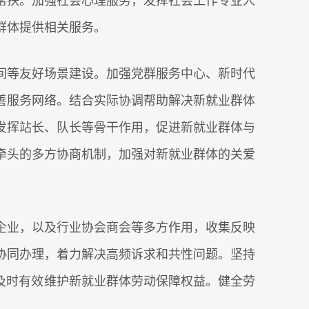
帮扶。加强社会心理服务，发挥社会工作专业人
群体提供相关服务。
等友好场景建设。加强党群服务中心、新时代
善服务网络。结合实际协调帮助解决新就业群体
发挥站长、队长等骨干作用，促进新就业群体与
牵头的多方协商机制，加强对新就业群体的关爱
业，以及行业协会商会等多方作用，收集反映
协同办理，着力解决高频诉求和共性问题。坚持
及时有效维护新就业群体劳动保障权益。健全劳