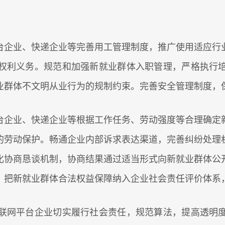
企业、快递企业等完善用工管理制度，推广使用适应行业
权利义务。规范和加强新就业群体入职管理，严格执行
业群体不文明从业行为的规制约束。完善安全管理制度，
企业、快递企业等根据工作任务、劳动强度等合理确定新
的劳动保护。畅通企业内部诉求表达渠道，完善纠纷处理
化协商恳谈机制，协商结果通过适当形式向新就业群体公
。把新就业群体合法权益保障纳入企业社会责任评价体系
网平台企业切实履行社会责任，规范算法，提高透明度