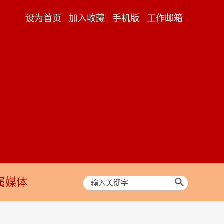
设为首页
加入收藏
手机版
工作邮箱
属媒体