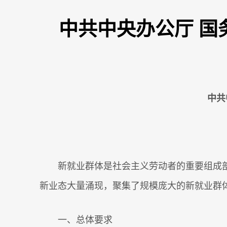
中共中央办公厅 
中共
新就业群体是社会主义劳动者的重要组成部
新业态大量涌现，聚集了规模庞大的新就业群
一、总体要求