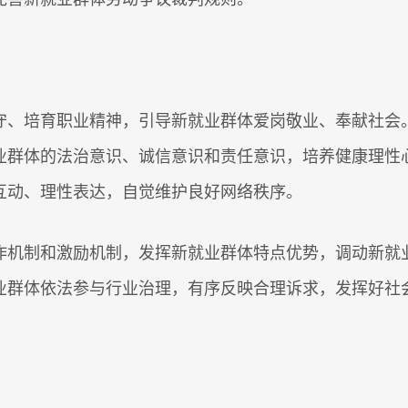
、培育职业精神，引导新就业群体爱岗敬业、奉献社会。
业群体的法治意识、诚信意识和责任意识，培养健康理性
互动、理性表达，自觉维护良好网络秩序。
机制和激励机制，发挥新就业群体特点优势，调动新就业
业群体依法参与行业治理，有序反映合理诉求，发挥好社