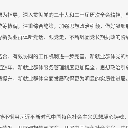
为指导，深入贯彻党的二十大和二十届历次全会精神，坚
统筹协调，注重综合施策，加强思想政治引领，做好凝聚
导新就业群体听党话、跟党走，不断巩固党长期执政的阶
结合、有效协同的工作机制进一步完善，新就业群体党的
3至5年，新就业群体服务管理制度更加健全，思想政治引
著提升，新就业群体全面发展取得更为明显的实质性进展
不懈用习近平新时代中国特色社会主义思想凝心铸魂，