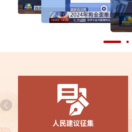
"礼赞新中国 奋进新时代"全国性行业协会商会
各地开展志愿服务活动 弘扬志愿精神
庆祝新中国成立75周年文艺汇演
国家信访局2024年将全面推进信